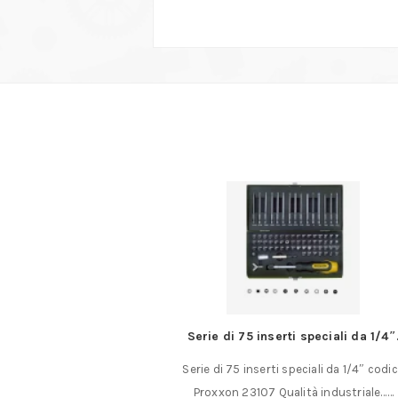
tomordenti per viti
Serie di 75 inserti speciali da 1/4″
n acciaio al CROMO-
Serie di 75 inserti speciali da 1/4″ codi
re viti rotte o……
Proxxon 23107 Qualità industriale……