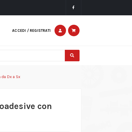
ACCEDI / REGISTRATI
a da Dx a Sx
toadesive con