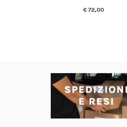
€
72,00
a:
€
2,20