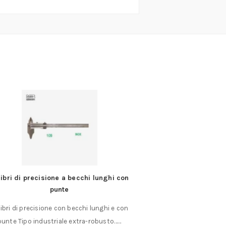
Calibri di precisione professionali a becchi
Calibro a
lunghi
Calibri di precisione a becchi lunghi senza
Per man
punte MIB lunghezza becchi mm.……