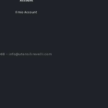
Account
Il mio Account
968 –
info@utensilirevelli.com