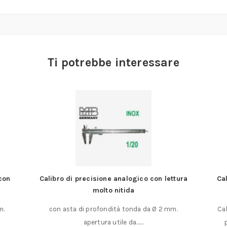
Ti potrebbe interessare
ico con lettura
Calibri di precisione a becchi lunghi con
punte
a da Ø 2 mm.
Calibri di precisione con becchi lunghi e con
……
punte Tipo industriale extra-robusto……