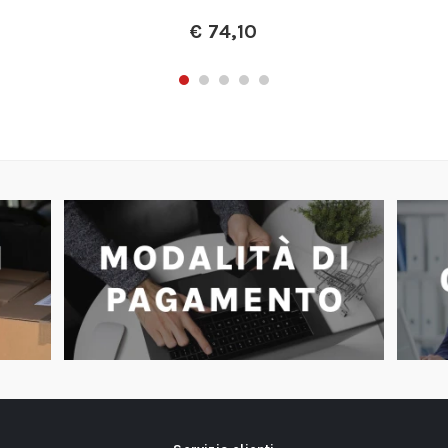
A partire da:
€
120,00