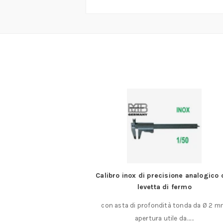
x di precisione analogico con
Calibro di precisione analog
levetta di fermo
molto nitida
i profondità tonda da Ø 2 mm.
con asta di profondità tond
apertura utile da……
apertura utile da