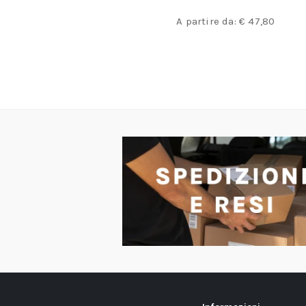
€
74,10
partire da:
€
47,80