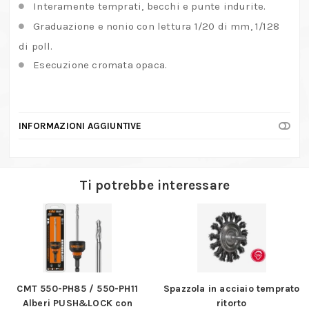
1/128
Interamente temprati, becchi e punte indurite.
di
Graduazione e nonio con lettura 1/20 di mm, 1/128
pollici
di poll.
quantità
Esecuzione cromata opaca.
INFORMAZIONI AGGIUNTIVE
Ti potrebbe interessare
CMT 550-PH85 / 550-PH11
Spazzola in acciaio temprato
Alberi PUSH&LOCK con
ritorto