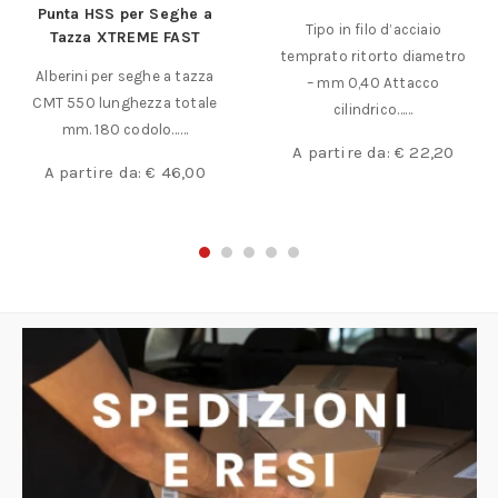
Punta HSS per Seghe a
Tipo in filo d’acciaio
Tazza XTREME FAST
temprato ritorto diametro
Alberini per seghe a tazza
– mm 0,40 Attacco
CMT 550 lunghezza totale
cilindrico……
mm. 180 codolo……
A partire da:
€
22,20
A partire da:
€
46,00