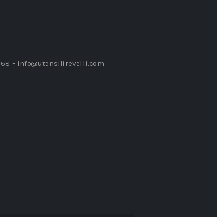
968 –
info@utensilirevelli.com