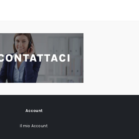
Account
Il mio Account