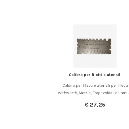
croce PZ
Calibro per filetti e utensili
e meccanica super fine
Calibro per filetti e utensili per filetti
PZ Lama in……
Withworth, Metrici, Trapezoidali da mm.
€
27,25
a:
€
14,50