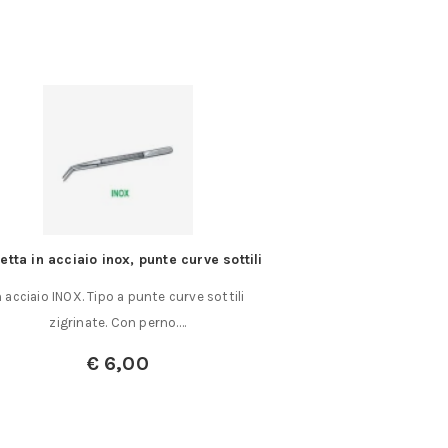
etta in acciaio inox, punte curve sottili
Filiere metriche 
Dimensioni gran
n acciaio INOX. Tipo a punte curve sottili
Filiere tonde in HS
zigrinate. Con perno.…
imbocco norm
€
6,00
A partir