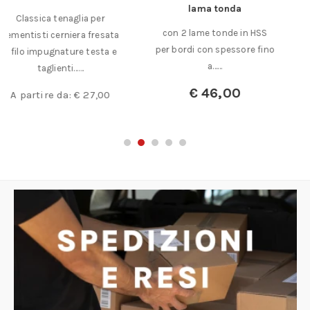
lama tonda
5 candelieri ad 1 foro
con 2 lame tonde in HSS
lunghezza mm. 11 diametro
per bordi con spessore fino
foro mm. 0,45……
a……
€
8,00
€
46,00