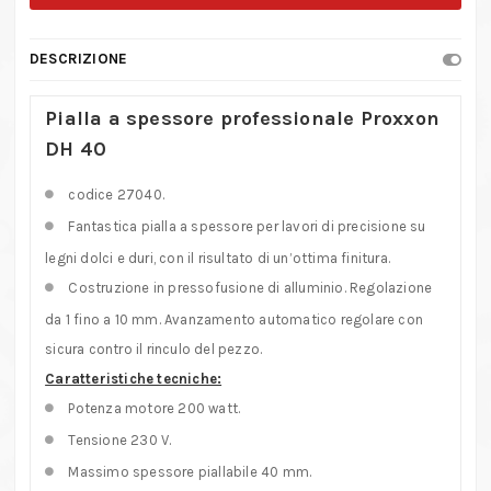
Proxxon
DH
DESCRIZIONE
40
quantità
Pialla a spessore professionale Proxxon
DH 40
codice 27040.
Fantastica pialla a spessore per lavori di precisione su
legni dolci e duri, con il risultato di un’ottima finitura.
Costruzione in pressofusione di alluminio. Regolazione
da 1 fino a 10 mm. Avanzamento automatico regolare con
sicura contro il rinculo del pezzo.
Caratteristiche tecniche:
Potenza motore 200 watt.
Tensione 230 V.
Massimo spessore piallabile 40 mm.