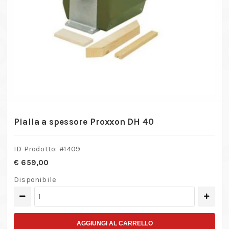
Pialla a spessore Proxxon DH 40
ID Prodotto: #
1409
€
659,00
Disponibile
Pialla
a
spessore
AGGIUNGI AL CARRELLO