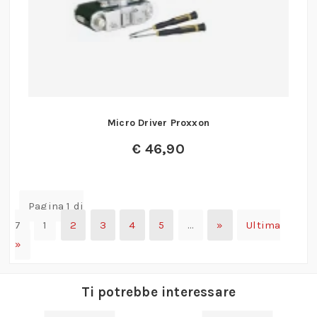
Micro Driver Proxxon
€
46,90
Pagina 1 di
7
1
2
3
4
5
…
»
Ultima
»
Ti potrebbe interessare