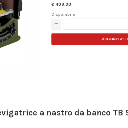
€
409,00
Disponibile
Levigatrice
a
nastro
AGGIUNGI AL 
da
banco
TB
50
quantità
evigatrice a nastro da banco TB 