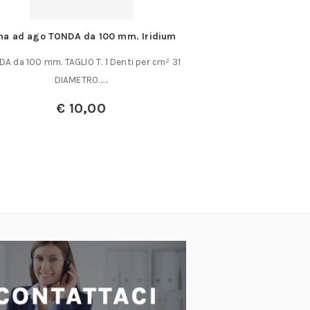
ma ad ago TONDA da 100 mm. Iridium
Punta pilota 
A da 100 mm. TAGLIO T. 1 Denti per cm² 31
Punta pilota in HS
DIAMETRO……
alberini tu
€
10,00
€