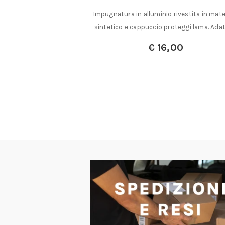
ello CMP-3 con lama
Impugnatura in alluminio rivestita in mate
 taglio di……
sintetico e cappuccio proteggi lama. Adat
€
16,00
00
,00