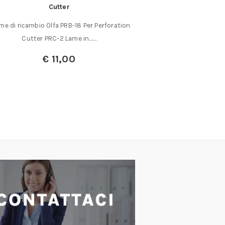
Cutter
5 Lame di ricambio 
ame di ricambio Olfa PRB-18 Per Perforation
tutti i
Cutter PRC-2 Lame in……
€
€
11,00
€
1