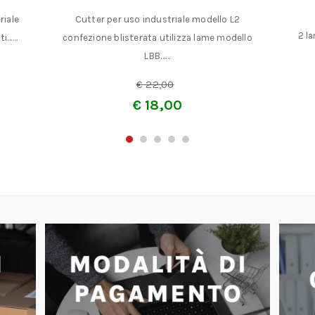
riale
Cutter per uso industriale modello L2
2 l
ti……
confezione blisterata utilizza lame modello
LBB……
€
22,00
€
18,00