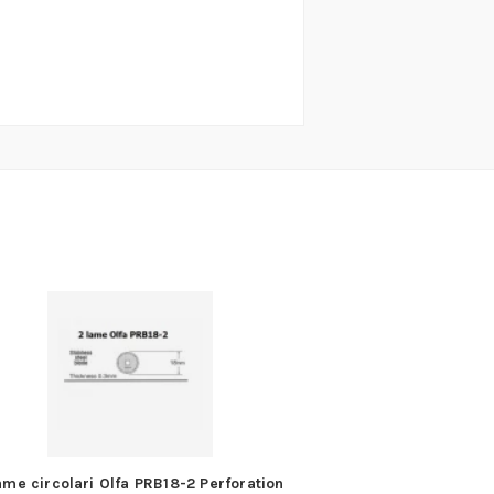
ame circolari Olfa PRB18-2 Perforation
5 Lame di ricambi