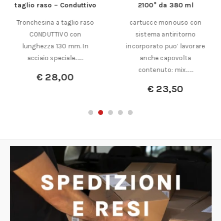
taglio raso – Conduttivo
2100° da 380 ml
Tronchesina a taglio raso
cartucce monouso con
CONDUTTIVO con
sistema antiritorno
lunghezza 130 mm. In
incorporato puo’ lavorare
acciaio speciale.……
anche capovolta
contenuto: mix……
€
28,00
€
23,50