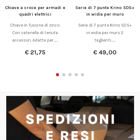
Chiave a croce per armadi e
Serie di 7 punte Krino SDS+
quadri elettrici
in widia per muro
Chiave in fusione di zinco.
Serie di 7 punte Krino SDS+
Con catenella di tenuta
in widia per muro 2
accessori. Adatte per……
taglienti……
€
21,75
€
49,00