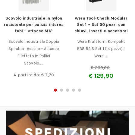
Scovolo industriale in nylon
Wera Tool-Check Modular
resistente per pulizia interna
Set 1 – Set 50 pezzi con
tubi – attacco M12
chiavi, inserti e accessori
Scovolo Industriale Doppia
Wera Kraftform Kompakt
Spirale in Acciaio – Attacco
838 RA S Set 1 (14 pezzi) Il
Filettato in Pollici
Wera……
Scovolo……
€
239,00
A partire da:
€
7,70
€
129,90