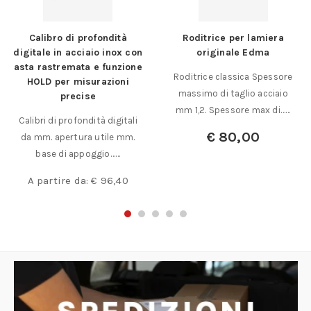
Calibro di profondità
Roditrice per lamiera
digitale in acciaio inox con
originale Edma
asta rastremata e funzione
Roditrice classica Spessore
HOLD per misurazioni
massimo di taglio acciaio
precise
mm 1,2. Spessore max di……
Calibri di profondità digitali
€
80,00
da mm. apertura utile mm.
base di appoggio……
A partire da:
€
96,40