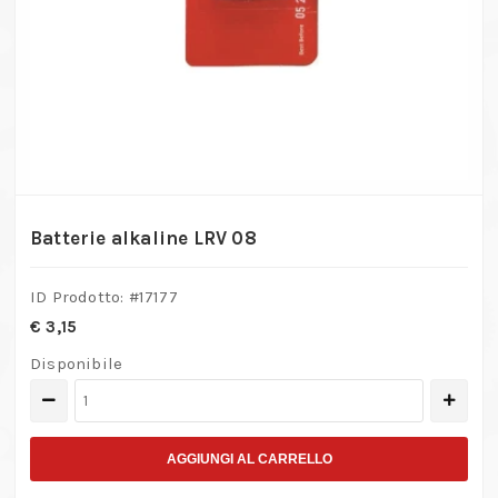
Batterie alkaline LRV 08
ID Prodotto: #
17177
€
3,15
Disponibile
Batterie
alkaline
LRV
AGGIUNGI AL CARRELLO
08