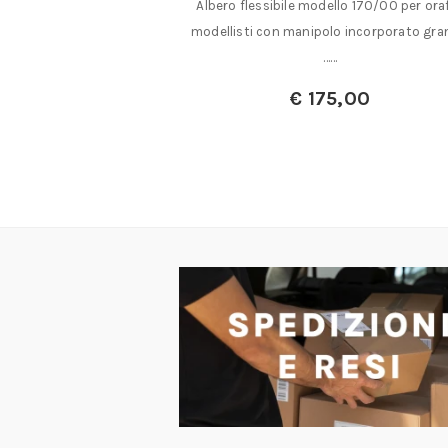
ascabili con campo di
Albero flessibile modello 170/00 per oraf
60/80/100……
modellisti con manipolo incorporato gra
……
a:
€
11,00
€
175,00