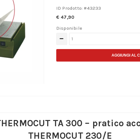
ID Prodotto: #
43233
€
47,90
Disponibile
Battuta
per
THERMOCUT
AGGIUNGI AL 
TA
300
accessorio
per
il
THERMOCUT
230/E
THERMOCUT TA 300 – pratico acce
quantità
THERMOCUT 230/E