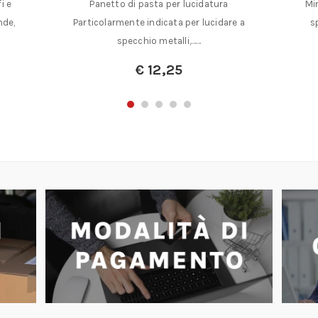
i e
Panetto di pasta per lucidatura
Min
nde,
Particolarmente indicata per lucidare a
s
specchio metalli,……
€
12,25