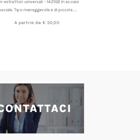
i-estrattori universali – 1421GB In acciaio
12 lame per tutti i 
peciale. Tipo maneggevole e di piccole……
dolce
€
A partire da:
€
50,00