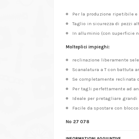
Per la produzione ripetibile e
Taglio in sicurezza di pezzi alt
In alluminio (con superficie n
Molteplici impieghi:
reclinazione liberamente selez
Scanalatura a T con battuta a
Se completamente reclinata of
Per tagli perfettamente ad an
Ideale per pretagliare grandi l
Facile da spostare con blocco
No 27 078
INFORMAZIONI AGGIUNTIVE