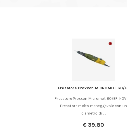
done speciale gr. 60
Fresatore Proxxon MICROMOT 60/E
o. 28 585
Fresatore Proxxon Micromot 60/EF NOVI
ne speciale gr. 60 per
Fresatore molto maneggevole con u
disco 50……
diametro di……
25
€
39,80