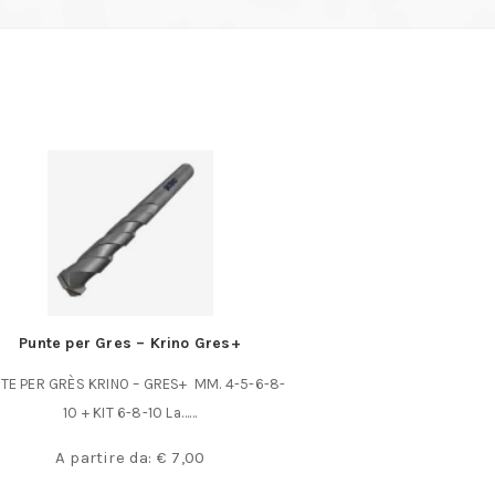
Punte per Gres – Krino Gres+
Lampada a 
TE PER GRÈS KRINO – GRES+ MM. 4-5-6-8-
Lunghezza 120 mm. In
10 + KIT 6-8-10 La……
compatte, ma d
€
2
A partire da:
€
7,00