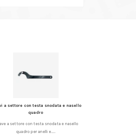
vi a settore con testa snodata e nasello
Giratubo Americano
quadro
ave a settore con testa snodata e nasello
GIRATUBO AMERICANO
quadro per anelli e……
450 APERTURA