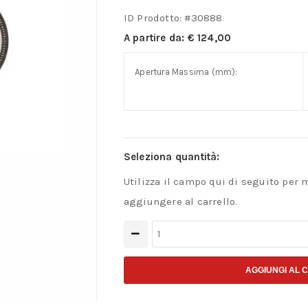
ID Prodotto: #
30888
A partire da:
€
124,00
Apertura Massima (mm):
Seleziona quantità:
Utilizza il campo qui di seguito per 
aggiungere al carrello.
Calibro
a
compasso
AGGIUNGI AL 
graduato