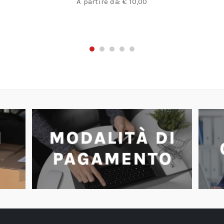
A partire da:
€
10,00