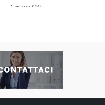
€
3
A partire da:
€
34,00