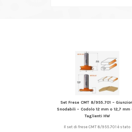
are linoleum – legno –
Set Frese CMT 8/955.701 – Giunzio
che
Snodabili – Codolo 12 mm o 12,7 mm 
Taglienti HW
linoleum e materie
Il set di frese CMT 8/955.701 è stato
ltori in legno.……