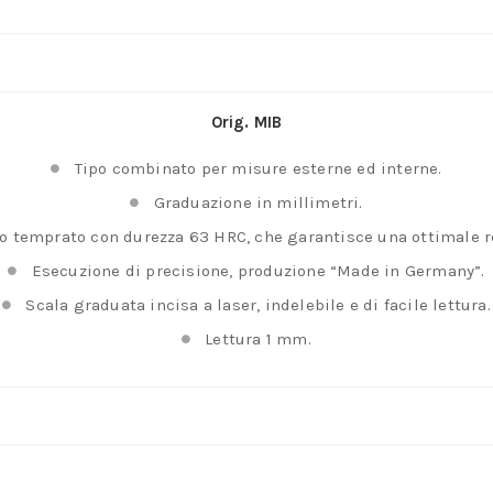
con
apertura
max
120
Orig. MIB
mm.
quantità
Tipo combinato per misure esterne ed interne.
Graduazione in millimetri.
ro temprato con durezza 63 HRC, che garantisce una ottimale re
Esecuzione di precisione, produzione “Made in Germany”.
Scala graduata incisa a laser, indelebile e di facile lettura.
Lettura 1 mm.