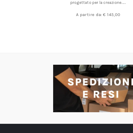
progettato per la creazione……
,50
A partire da:
€
145,00