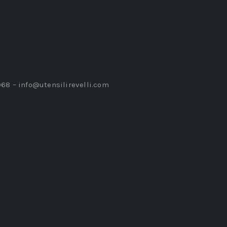
968 –
info@utensilirevelli.com