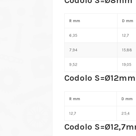
Codolo S=Ø8mm
R mm
D mm
6,35
12,7
7,94
15,88
9,52
19,05
Codolo S=Ø12mm
R mm
D mm
12,7
25,4
Codolo S=Ø12,7