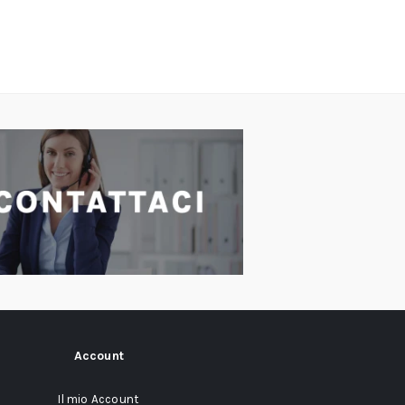
Account
Il mio Account