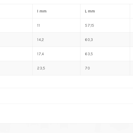
I mm
L mm
11
57,15
14,2
60,3
17,4
63,5
23,5
70