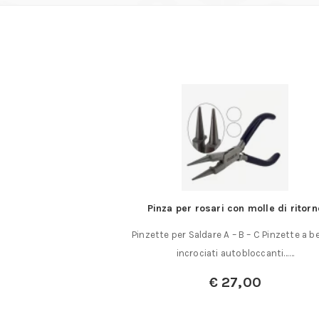
con molle di ritorno
Contenitori per misure liquid
– B – C Pinzette a becchi
Contenitori per misure e travasi di li
utobloccanti……
graduato In polietilene semi-traspa
antiacido……
7,00
A partire da:
€
4,75