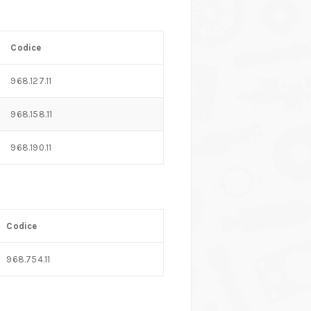
Codice
968.127.11
968.158.11
968.190.11
Codice
968.754.11