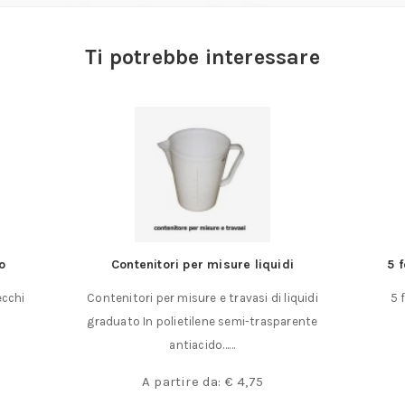
Ti potrebbe interessare
i
5 fogli di acciaio inox da 500 x 150 mm.
F
quidi
5 fogli di acciaio inox dimensioni 500 x 150
rente
mm. spessore mm.……
A partire da:
€
90,00