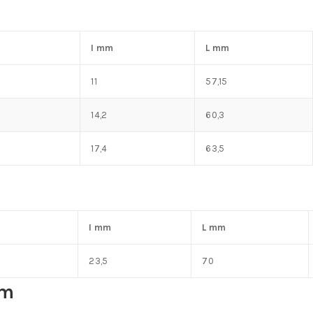
I mm
L mm
11
57,15
14,2
60,3
17,4
63,5
I mm
L mm
23,5
70
mm