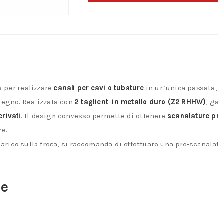
CMT
8/968
–
Canali
per
Cavi
 per realizzare
canali per cavi o tubature
in un’unica passata,
e
 legno. Realizzata con
2 taglienti in metallo duro (Z2 RHHW)
, g
Tubature
rivati
. Il design convesso permette di ottenere
scanalature p
in
ve.
Unica
l carico sulla fresa, si raccomanda di effettuare una pre-scanala
Passata
quantità
he