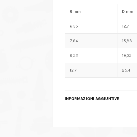
R mm
D mm
6,35
12,7
7,94
15,88
9,52
19,05
12,7
25,4
INFORMAZIONI AGGIUNTIVE