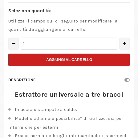
Seleziona quantità:
Utilizza il campo qui di seguito per modificare la
quantità da aggiungere al carrello.
Estrattore
universale
a
AGGIUNGI AL CARRELLO
tre
bracci
DESCRIZIONE
quantità
Estrattore universale a tre bracci
In acciaio stampato a caldo.
Modello ad ampie possibilita? di utilizzo, sia per
interni che per esterni.
Bracci normali e lunghi intercambiabili, scorrevoli