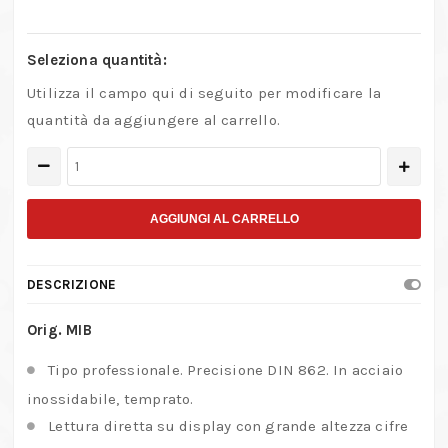
Seleziona quantità:
Utilizza il campo qui di seguito per modificare la
quantità da aggiungere al carrello.
Calibro
digitale
MIB
AGGIUNGI AL CARRELLO
in
acciaio
DESCRIZIONE
INOX
con
Orig. MIB
funzione
Tipo professionale. Precisione DIN 862. In acciaio
"ABS"
inossidabile, temprato.
quantità
Lettura diretta su display con grande altezza cifre