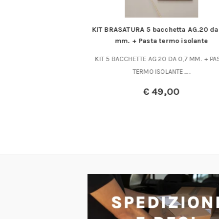
ltiuso
KIT BRASATURA 5 bacchetta AG.20 da
mm. + Pasta termo isolante
 universali Adatte per
KIT 5 BACCHETTE AG 20 DA 0,7 MM. + PA
ed inclinato……
TERMO ISOLANTE……
,50
€
49,00