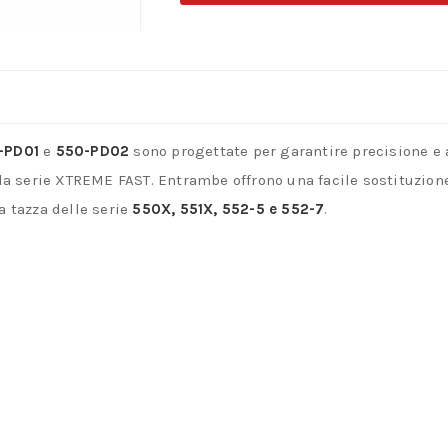
&
550-
PD02
–
Punte
-PD01
e
550-PD02
sono progettate per garantire precisione e a
di
lla serie XTREME FAST. Entrambe offrono una facile sostituzion
Centraggio
a tazza delle serie
550X, 551X, 552-5 e 552-7
.
per
Seghe
a
Tazza
XTREME
FAST
quantità