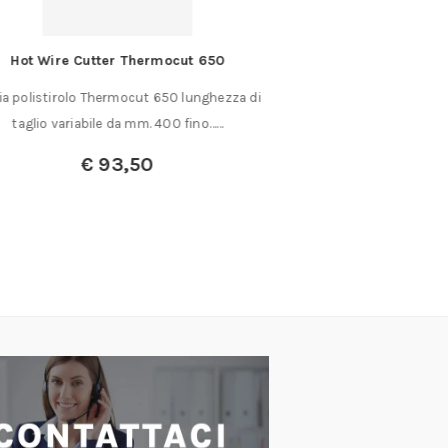
Hot Wire Cutter Thermocut 650
Punta per t
ia polistirolo Thermocut 650 lunghezza di
Punta per tracciatu
taglio variabile da mm. 400 fino……
metallo duro lu
€
93,50
€