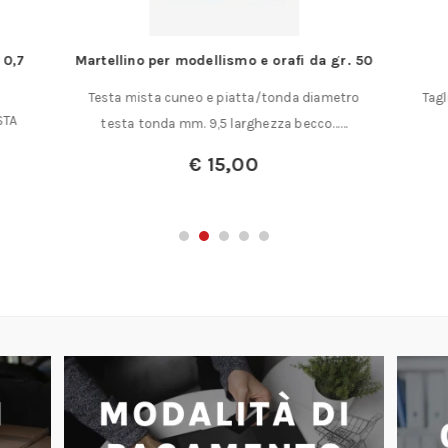
 0,7
Martellino per modellismo e orafi da gr. 50
Testa mista cuneo e piatta/tonda diametro
Tagl
STA
testa tonda mm. 9,5 larghezza becco……
€
15,00