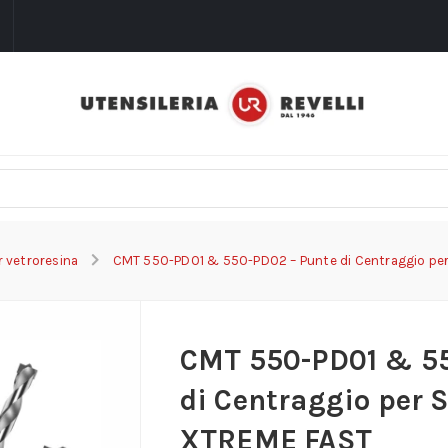
i
r vetroresina
CMT 550-PD01 & 550-PD02 – Punte di Centraggio pe
CMT 550-PD01 & 5
di Centraggio per 
XTREME FAST