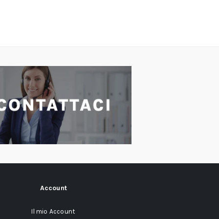
Account
Il mio Account