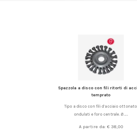
interizzato lisce
Spazzola a disco con fili ritorti di acc
temprato
nterizzate lisce.
Tipo a disco con fili d’acciaio ottonato
base alla misura. La……
ondulati e foro centrale. Ø……
a:
€
2,40
A partire da:
€
38,00