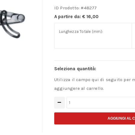
ID Prodotto: #
48277
A partire da:
€
16,00
Lunghezza Totale (mm):
Seleziona quantità:
Utilizza il campo qui di seguito per 
aggiungere al carrello.
Compasso
diritto
con
AGGIUNGI AL 
guida