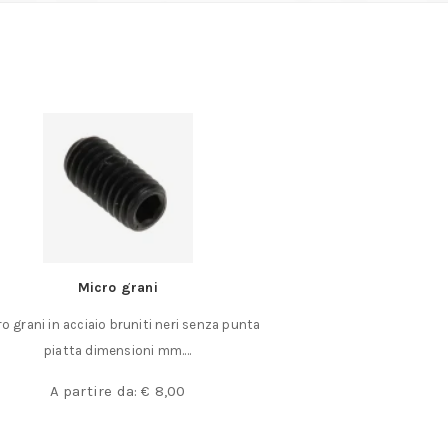
Micro grani
Giramasc
o grani in acciaio bruniti neri senza punta
Corpo verniciato 
piatta dimensioni mm.…
bloccaggio temprat
A partire da:
€
8,00
A partir