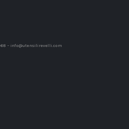
968 –
info@utensilirevelli.com