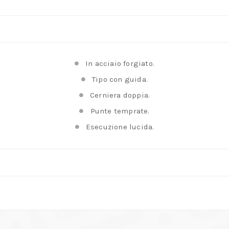
e
cerniera
doppia
quantità
In acciaio forgiato.
Tipo con guida.
Cerniera doppia.
Punte temprate.
Esecuzione lucida.