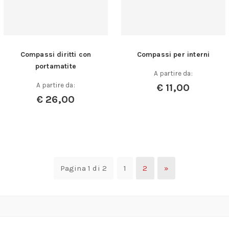
Compassi diritti con
Compassi per interni
portamatite
A partire da:
A partire da:
€
11,00
€
26,00
Pagina 1 di 2
1
2
»