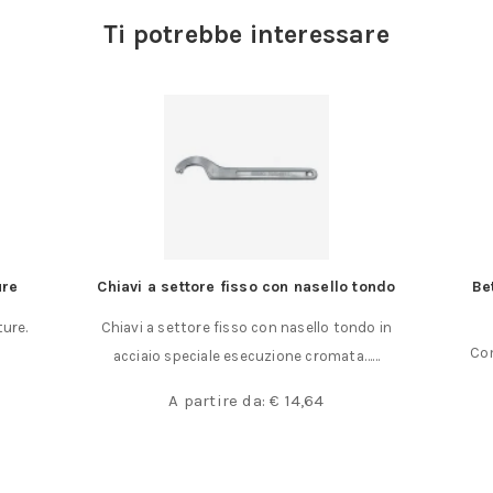
Ti potrebbe interessare
nasello tondo
Beta “32AU” – Bulini automatici a corpo
brunito
sello tondo in
Compreso in (Link Utili): Beta “31/B6N” – Serie
e cromata……
di 6 Cacciaspina……
,64
€
57,00
€
49,00