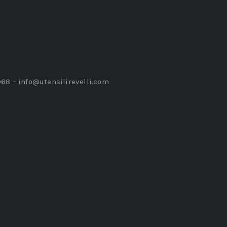
968 –
info@utensilirevelli.com