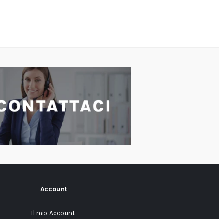
Account
Il mio Account