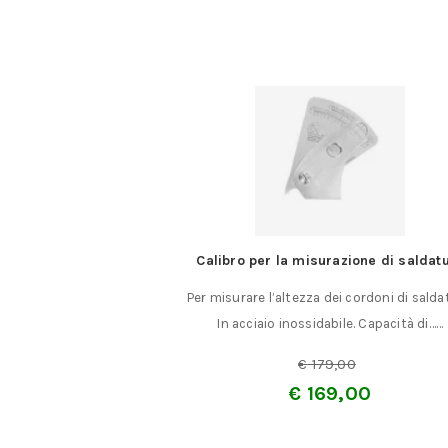
 la misurazione di saldature
Chiavi a settore fisso con 
’altezza dei cordoni di saldature.
Chiavi a settore fisso con na
o inossidabile. Capacità di……
acciaio speciale esecuzion
€
179,00
A partire da:
€
14
€
169,00