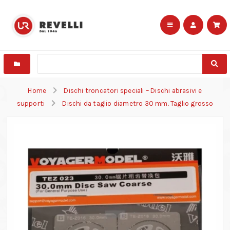
Home
Dischi troncatori speciali – Dischi abrasivi e
supporti
Dischi da taglio diametro 30 mm. Taglio grosso