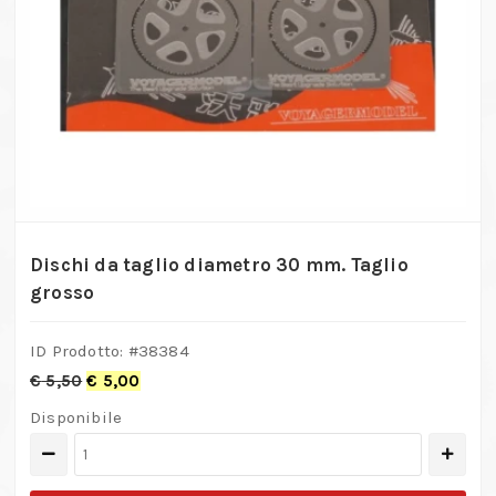
Dischi da taglio diametro 30 mm. Taglio
grosso
ID Prodotto: #
38384
€
5,50
€
5,00
Disponibile
Dischi
da