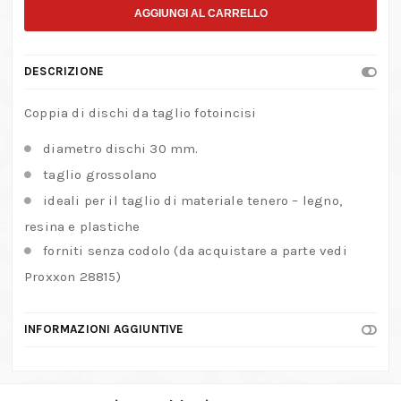
taglio
AGGIUNGI AL CARRELLO
diametro
30
DESCRIZIONE
mm.
Taglio
Coppia di dischi da taglio fotoincisi
grosso
diametro dischi 30 mm.
quantità
taglio grossolano
ideali per il taglio di materiale tenero – legno,
resina e plastiche
forniti senza codolo (da acquistare a parte vedi
Proxxon 28815)
INFORMAZIONI AGGIUNTIVE