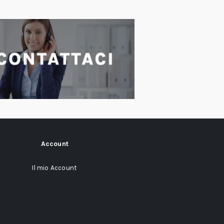
Account
Il mio Account