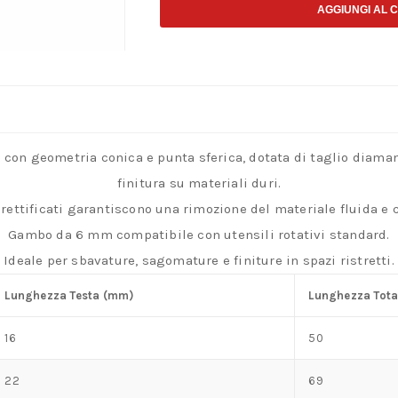
conica
AGGIUNGI AL 
con
punta
sferica
in
metallo
 con geometria conica e punta sferica, dotata di taglio diaman
duro
finitura su materiali duri.
taglio
i rettificati garantiscono una rimozione del materiale fluida e c
diamantato
Gambo da 6 mm compatibile con utensili rotativi standard.
per
Ideale per sbavature, sagomature e finiture in spazi ristretti.
finiture
precise
Lunghezza Testa (mm)
Lunghezza Tota
quantità
16
50
22
69