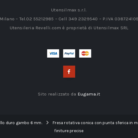
Utensilmax s.r.l.
 Milano – Tel.02 55212985 – Cell 349 2329540 – P.IVA 03872410
Utensileria Revelli.com è proprietà di Utensilmax SRL
Sito realizzato da
Eugama.it
allo duro gambo 6 mm.
Fresa rotativa conica con punta sferica in m
finiture precise