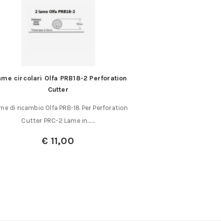
rforation
Martellino per modellismo da 50 gr.
Utilissimo martellino da 50 gr. Peso totale
Perforation
circa 70 gr. Lunghezza totale……
€
10,00
€
8,00