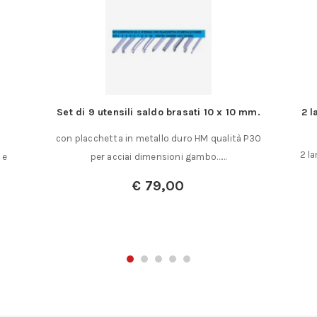
 saldo brasati 10 x 10 mm.
2 lame circolari Olfa PRB18-2 Pe
Cutter
metallo duro HM qualità P30
2 lame di ricambio Olfa PRB-18 Per 
 dimensioni gambo……
Cutter PRC-2 Lame in……
€
79,00
€
11,00