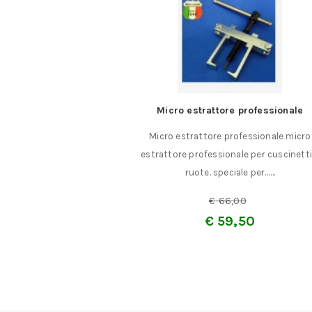
Micro estrattore professionale
Set di 9 utensili
Micro estrattore professionale micro
con placchetta in 
estrattore professionale per cuscinetti e
per acciai
ruote. speciale per……
€
66,00
€
59,50