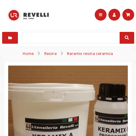
Home
Resine
Keramix resina ceramica