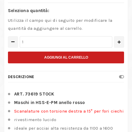
Seleziona quantità:
Utilizza il campo qui di seguito per modificare la
quantità da aggiungere al carrello.
Maschi
in
HSS-
AGGIUNGI AL CARRELLO
E-
PM
DESCRIZIONE
per
acciai
ART. 73619 STOCK
duri
Maschi in HSS-E-PM anello rosso
quantità
Scanalature con torsione destra a 15° per fori ciechi
rivestimento lucido
ideale per acciai alta resistenza da 1100 a 1600