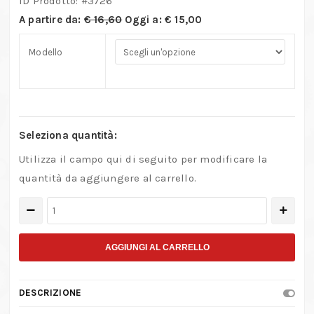
ID Prodotto: #
3726
A partire da:
€
16,60
Oggi a:
€
15,00
Modello
Seleziona quantità:
Utilizza il campo qui di seguito per modificare la
quantità da aggiungere al carrello.
Pinza
speciale
modello
AGGIUNGI AL CARRELLO
PN
2007
DESCRIZIONE
quantità