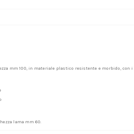
da
mm.
1,5
–
2
–
2,5
–
a mm 100, in materiale plastico resistente e morbido, con i
3
quantità
e
o
ghezza lama mm 60.