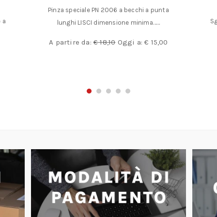
Pinza speciale PN 2006 a becchi a punta
 a
Sg
lunghi LISCI dimensione minima……
A partire da:
€
18,10
Oggi a:
€
15,00