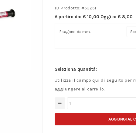
ID Prodotto: #
53251
A partire da:
€
10,00
Oggi a:
€
8,00
Esagono da mm.
Seleziona quantità:
Utilizza il campo qui di seguito per 
aggiungere al carrello.
Micro
giraviti
a
AGGIUNGI AL 
bussola