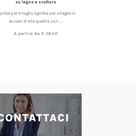
su legno e scultura
coltelli intercambia
com
orbia per intaglio Sgorbia per intaglio in
Set CMT 616.000.
acciaio di alta qualità, con……
Coltelli Inter
A partire da:
€
58,00
€
7