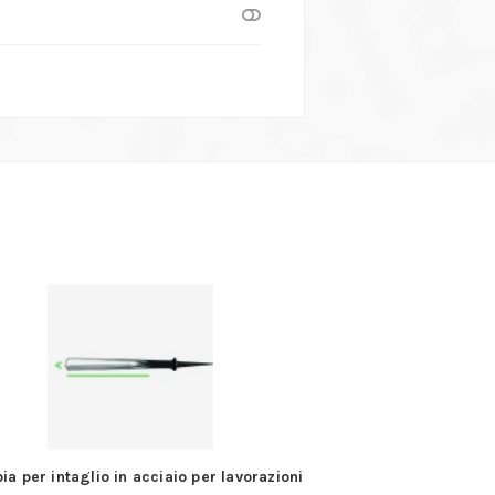
ia per intaglio in acciaio per lavorazioni
CMT 616.000.01 –