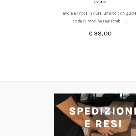
 supporto
27100
nk Utili): Beta “31” –
Tavola a croce in duralluminio con guide
cromati …
coda di rondine registrabili……
€
98,00
00
,00