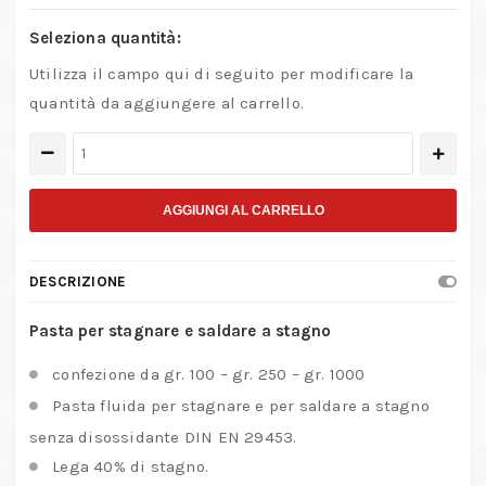
Seleziona quantità:
Utilizza il campo qui di seguito per modificare la
quantità da aggiungere al carrello.
Pasta
per
saldare
AGGIUNGI AL CARRELLO
–
lega
DESCRIZIONE
40%
stagno
Pasta per stagnare e saldare a stagno
quantità
confezione da gr. 100 – gr. 250 – gr. 1000
Pasta fluida per stagnare e per saldare a stagno
senza disossidante DIN EN 29453.
Lega 40% di stagno.