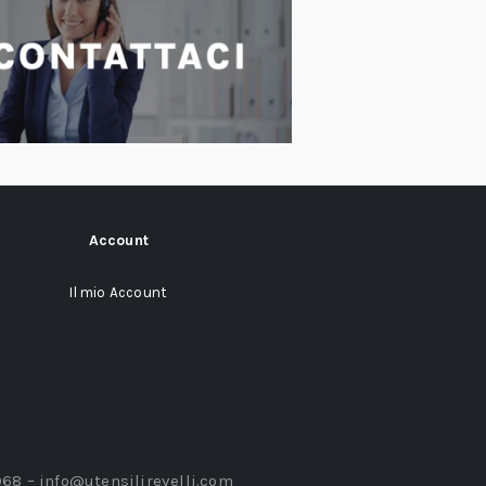
Account
Il mio Account
968 –
info@utensilirevelli.com