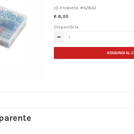
ID Prodotto: #
52832
€
8,00
Disponibile
Portaminuterie
Terry
Mix
AGGIUNGI AL 
T1
trasparente
quantità
sparente