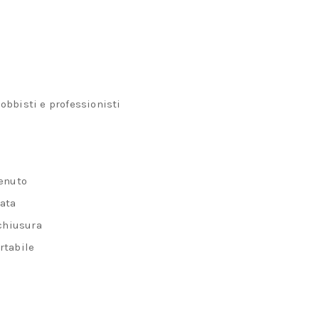
 hobbisti e professionisti
tenuto
nata
 chiusura
rtabile