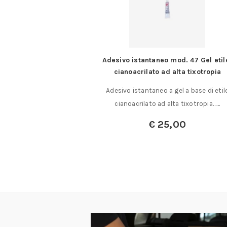
aneo mod. 47 Gel etile-
12 lame per legno e materie pl
o ad alta tixotropia
12 lame per legni e materie plast
neo a gel a base di etile
pernetto laterale lame da…
o ad alta tixotropia……
€
6,90
€
25,00