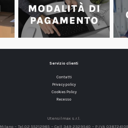
Servizio clienti
Contatti
Privacy policy
Cookies Policy
Recesso
Utensilmax s.r.l.
 Milano – Tel.02 55212985 – Cell 349 2329540 – P.IVA 03872410