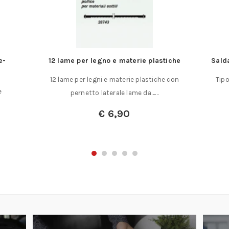
astiche
Saldatore istantaneo industriale da 100 watt
iche con
Tipo industriale, con accessori. Potenza W 100
…
– V 230. Riscalda e……
€
98,00
€
69,00