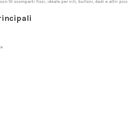
n 10 scomparti fissi, ideale per viti, bulloni, dadi e altri pic
rincipali
te