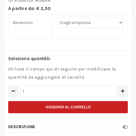
ID Prodotto: #
15894
A partire da:
€
2,50
dimensioni
Seleziona quantità:
Utilizza il campo qui di seguito per modificare la
quantità da aggiungere al carrello.
Profilo
in
ottone
AGGIUNGI AL CARRELLO
Tondo
pieno
DESCRIZIONE
quantità