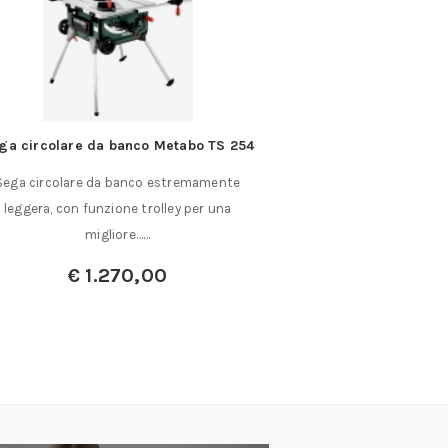
ga circolare da banco Metabo TS 254
Feltri per lucid
Sega circolare da banco estremamente
ATTACCO Ø mm 3. In fe
leggera, con funzione trolley per una
luc
migliore……
A partir
€
1.270,00