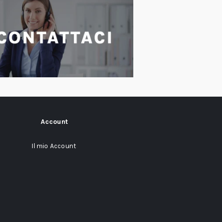
Account
Il mio Account