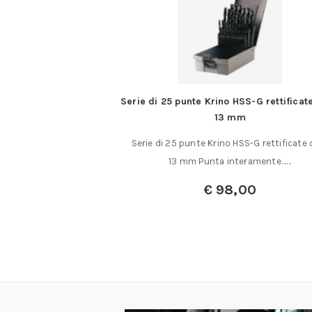
i Cut – N – Trim
Serie di 25 punte Krino HSS-G rettificate
13 mm
 N- Trim 16 bastoncini
Serie di 25 punte Krino HSS-G rettificate d
sare sia……
13 mm Punta interamente……
,00
€
98,00