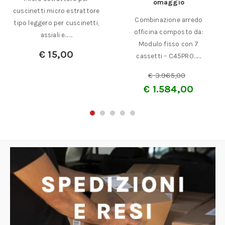
omaggio
cuscinetti micro estrattore
Combinazione arredo
tipo leggero per cuscinetti,
officina composto da:
assiali e……
Modulo fisso con 7
€
15,00
cassetti – C45PRO……
€
3.965,00
€
1.584,00