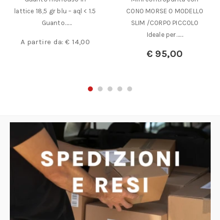
lattice 18,5 gr blu – aql < 1.5
CONO MORSE 0 MODELLO
Guanto……
SLIM /CORPO PICCOLO
Ideale per……
A partire da:
€
14,00
€
95,00