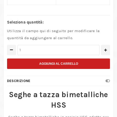
Seleziona quantità:
Utilizza il campo qui di seguito per modificare la
quantità da aggiungere al carrello.
Seghe
a
tazza
AGGIUNGI AL CARRELLO
professionali
in
DESCRIZIONE
HSS
bimetalliche
Seghe a tazza bimetalliche
ad
HSS
alta
resistenza