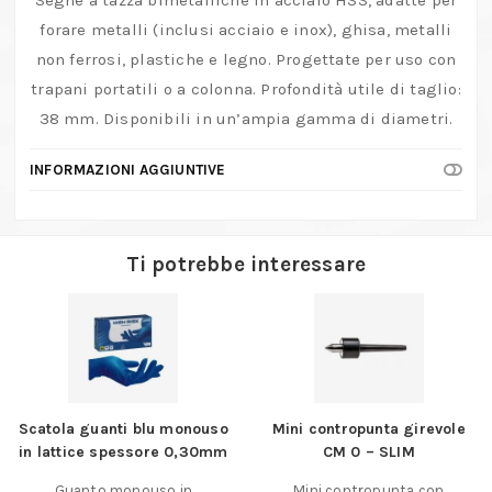
Seghe a tazza bimetalliche in acciaio HSS, adatte per
|
forare metalli (inclusi acciaio e inox), ghisa, metalli
Ø
non ferrosi, plastiche e legno. Progettate per uso con
mm.
trapani portatili o a colonna. Profondità utile di taglio:
da
38 mm. Disponibili in un’ampia gamma di diametri.
114
a
INFORMAZIONI AGGIUNTIVE
210
quantità
Ti potrebbe interessare
Scatola guanti blu monouso
Mini contropunta girevole
in lattice spessore 0,30mm
CM 0 – SLIM
Guanto monouso in
Mini contropunta con