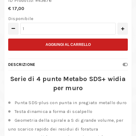
ID Prodotto: #
43676
€
17,00
Disponibile
Serie
di
4
AGGIUNGI AL CARRELLO
punte
Metabo
DESCRIZIONE
SDS+
widia
Serie di 4 punte Metabo SDS+ widia
per
per muro
muro
quantità
Punta SDS-plus con punta in pregiato metallo duro
Testa dinamica a forma di scalpello
Geometria della spirale a S di grande volume, per
uno scarico rapido dei residui di foratura