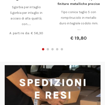
finiture metalliche precise
Sgorbia per intaglio
Tipo conica taglio 5 con
Sgorbia per intaglio in
rompitruciolo in metallo
acciaio di alta qualità,
duro integrale codolo mm.
con……
……
A partire da:
€
56,30
€
19,80