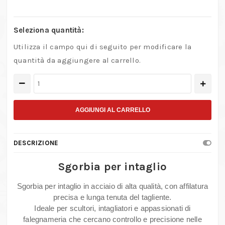
Seleziona quantità:
Utilizza il campo qui di seguito per modificare la
quantità da aggiungere al carrello.
Sgorbia
per
intaglio
AGGIUNGI AL CARRELLO
in
acciaio
DESCRIZIONE
per
lavorazioni
Sgorbia per intaglio
su
Sgorbia per intaglio in acciaio di alta qualità, con affilatura
legno
precisa e lunga tenuta del tagliente.
e
Ideale per scultori, intagliatori e appassionati di
scultura
falegnameria che cercano controllo e precisione nelle