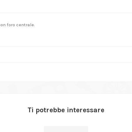
ottone
quantità
con foro centrale.
Ti potrebbe interessare