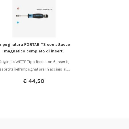
mpugnatura PORTABITS con attacco
Testine a cambio
magnetico completo di inserti
maschio 
Originale WITTE Tipo fisso con 6 inserti,
Montaggio del maschi
ssortiti nell’impugnatura In acciaio al……
rapido: Posizio
€
44,50
A partir