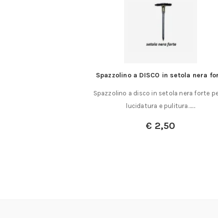
io per fresa
Spazzolino a DISCO in setola nera fo
 A T mm. FILETTO M.
Spazzolino a disco in setola nera forte pe
ranti……
lucidatura e pulitura……
€
2,50
a:
€
119,00