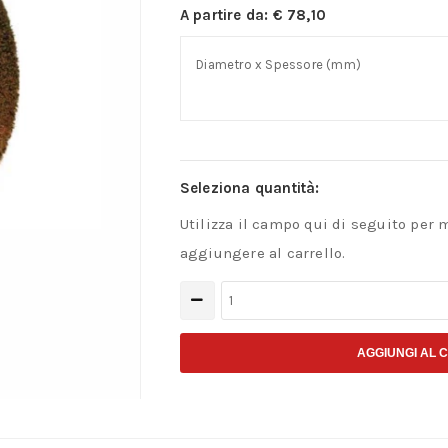
A partire da:
€
78,10
Diametro x Spessore (mm)
Seleziona quantità:
Utilizza il campo qui di seguito per 
aggiungere al carrello.
Spazzola
a
disco
AGGIUNGI AL 
con
fili
in