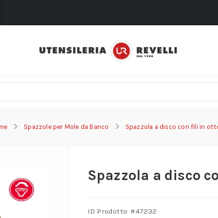
i
me
Spazzole per Mole da Banco
Spazzola a disco con fili in ot
Spazzola a disco con
ID Prodotto: #
47232