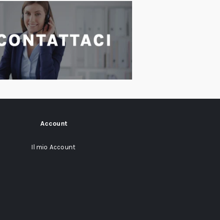
Account
Il mio Account