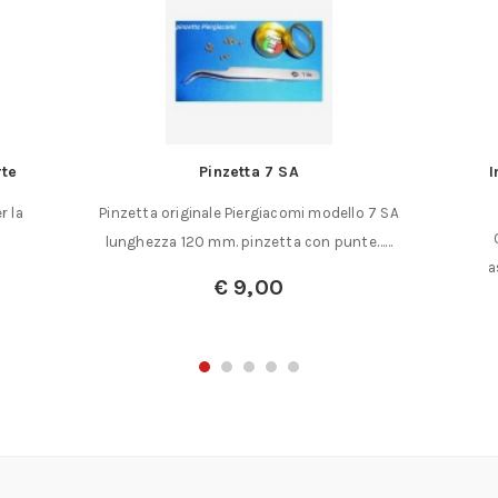
rte
Pinzetta 7 SA
I
r la
Pinzetta originale Piergiacomi modello 7 SA
lunghezza 120 mm. pinzetta con punte……
a
€
9,00