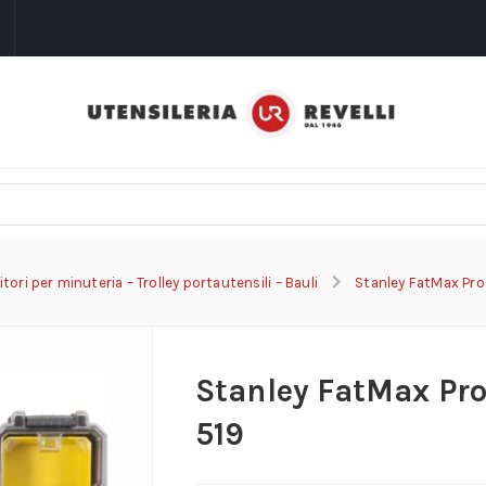
i
tori per minuteria – Trolley portautensili – Bauli
Stanley FatMax Pro
Stanley FatMax Pro
519