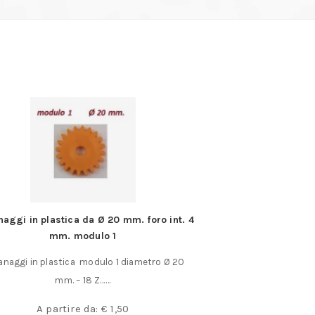
naggi in plastica da Ø 20 mm. foro int. 4
Mic
mm. modulo 1
Micro grani in acciai
anaggi in plastica modulo 1 diametro Ø 20
piatta di
mm. – 18 Z……
A partir
A partire da:
€
1,50