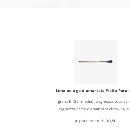
a RAME
Lima ad ago diamantata Piatta Parall
e epossidiche adatto
grana D 126 (media) lunghezza totale 
e e rapida……
lunghezza parte diamantata circa 70/8
,00
A partire da:
€
30,50