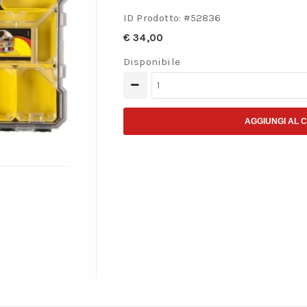
ID Prodotto: #
52836
€
34,00
Disponibile
Stanley
FatMax
Pro
AGGIUNGI AL 
Organizer
1-
97-
519
quantità