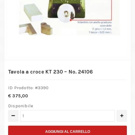
Tavola a croce KT 230 – No. 24106
ID Prodotto: #
3390
€
375,00
Disponibile
Tavola
a
croce
AGGIUNGI AL CARRELLO