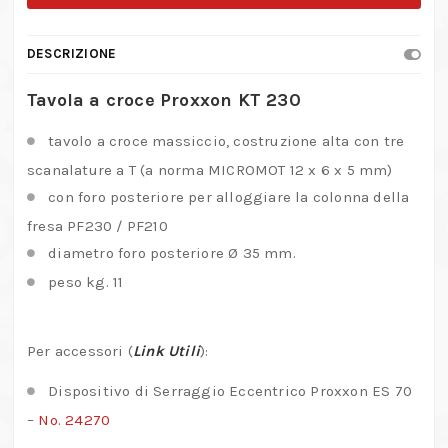
KT
230
DESCRIZIONE
–
No.
Tavola a croce Proxxon KT 230
24106
tavolo a croce massiccio, costruzione alta con tre
quantità
scanalature a T (a norma MICROMOT 12 x 6 x 5 mm)
con foro posteriore per alloggiare la colonna della
fresa PF230 / PF210
diametro foro posteriore Ø 35 mm.
peso kg. 11
Per accessori (
Link Utili
):
Dispositivo di Serraggio Eccentrico Proxxon ES 70
–
No. 24270