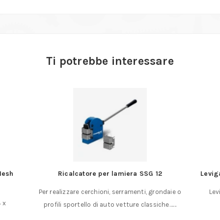
Ti potrebbe interessare
a SSG 12
Levigatore a mano Sanding Stick con 6 nastr
enti, grondaie o
Levigatore a mano Sanding Stick fornito con
ure classiche……
6 nastri da gr. 80……