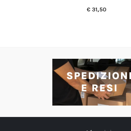
€
425,00
€
31,50