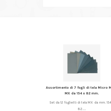
 di 7 fogli di tela Micro Mesh
Ricalcatore per lamier
X da 154 x 82 mm.
Per realizzare cerchioni, serram
glietti di tela MX da mm. 154 x
profili sportello di auto vett
82……