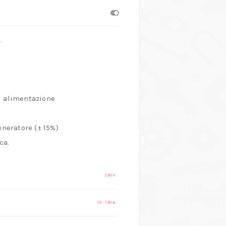
.
di alimentazione
eneratore (± 15%)
ca.