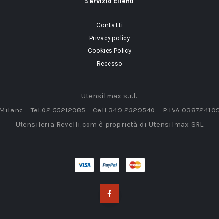
Servizio clienti
Contatti
Privacy policy
Cookies Policy
Recesso
Utensilmax s.r.l.
 Milano – Tel.02 55212985 – Cell 349 2329540 – P.IVA 03872410
Utensileria Revelli.com è proprietà di Utensilmax SRL