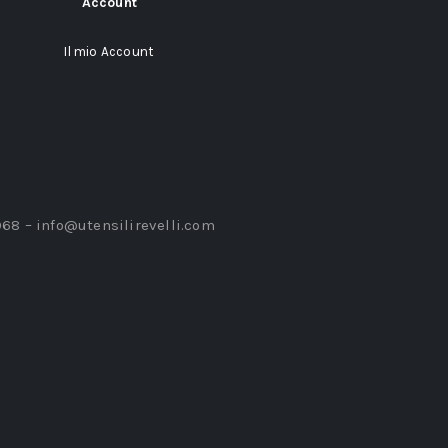
Account
Il mio Account
968 –
info@utensilirevelli.com