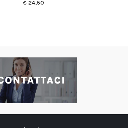
A partire da:
€
2,00