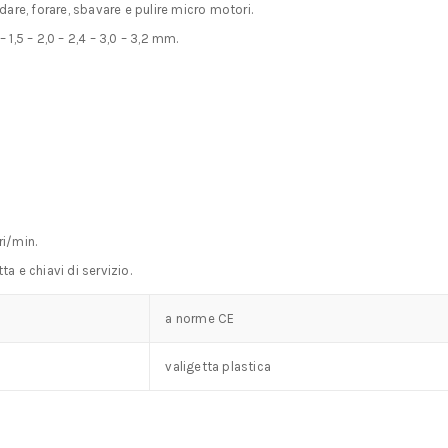
idare, forare, sbavare e pulire micro motori.
 1,5 – 2,0 – 2,4 – 3,0 – 3,2 mm.
ri/min.
ta e chiavi di servizio.
a norme CE
valigetta plastica