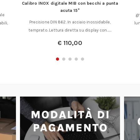
Calibro INOX digitale MIB con becchi a punta
acuta 15°
ale
gr
Precisione DIN 862. In acciaio inossidabile,
ili,
lu
temprato. Lettura diretta su display con……
€
110,00