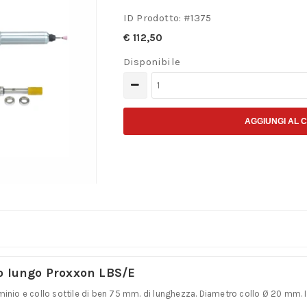
ID Prodotto: #
1375
€
112,50
Disponibile
Trapano
smerigliatore
a
AGGIUNGI AL 
collo
lungo
Proxxon
LBS/E
–
No.
28
lo lungo Proxxon LBS/E
485
inio e collo sottile di ben 75 mm. di lunghezza. Diametro collo Ø 20 mm. Ide
quantità