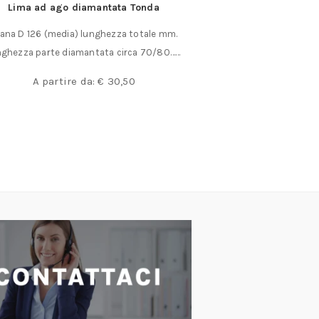
Lima ad ago diamantata Tonda
Gomma Silico
ana D 126 (media) lunghezza totale mm.
Gomma Siliconica c
nghezza parte diamantata circa 70/80……
differenzia d
A partire da:
€
30,50
A partire da:
€
2