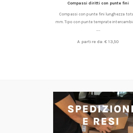
olari in corindone
Compassi diritti con punte fini
i mm. grana media o
Compassi con punte fini lunghezza tot
marrone uso a……
mm. Tipo con punte temprate intercambiab
……
a:
€
4,00
A partire da:
€
13,50