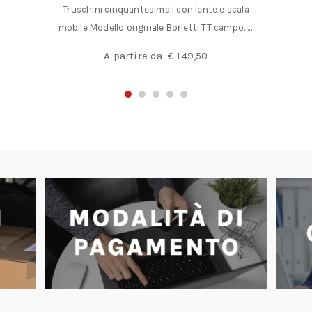
scala
resina sintetica. Lama in acciaio……
ampo……
A partire da:
€
7,20