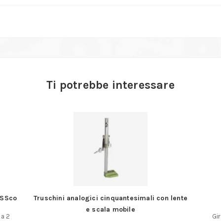
Ti potrebbe interessare
on lente
Giraviti a taglio
Es
Giraviti a taglio Tipo professionale. Corpo in