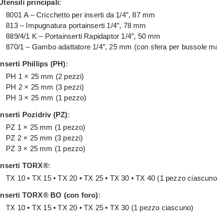
Utensili principali
:
8001 A – Cricchetto per inserti da 1/4″, 87 mm
813 – Impugnatura portainserti 1/4″, 78 mm
889/4/1 K – Portainserti Rapidaptor 1/4″, 50 mm
870/1 – Gambo adattatore 1/4″, 25 mm (con sfera per bussole ma
Inserti Phillips (PH)
:
PH 1 × 25 mm (2 pezzi)
PH 2 × 25 mm (3 pezzi)
PH 3 × 25 mm (1 pezzo)
Inserti Pozidriv (PZ)
:
PZ 1 × 25 mm (1 pezzo)
PZ 2 × 25 mm (3 pezzi)
PZ 3 × 25 mm (1 pezzo)
Inserti TORX®
:
TX 10 • TX 15 • TX 20 • TX 25 • TX 30 • TX 40 (1 pezzo ciascuno
Inserti TORX® BO (con foro)
:
TX 10 • TX 15 • TX 20 • TX 25 • TX 30 (1 pezzo ciascuno)