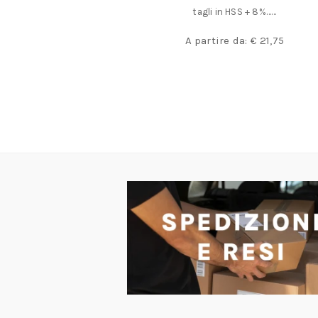
Truschini cinquantesimali con lente e 
HSS + 8%……
mobile Modello originale Borletti TT c
 da:
€
21,75
A partire da:
€
149,50