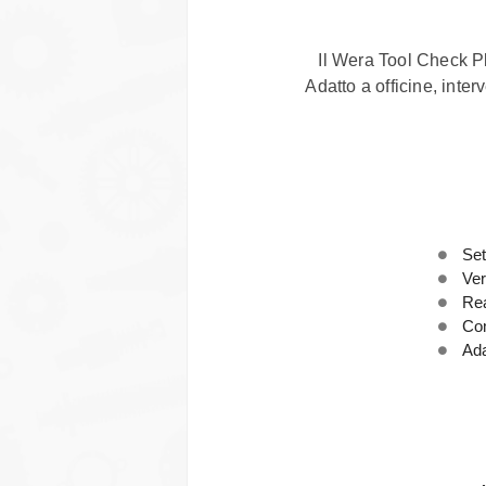
Il Wera Tool Check Plu
Adatto a officine, inte
Set
Ver
Rea
Com
Ada