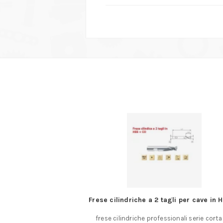
tagli per cave in HSSco
Truschini analogici cinquantesimali c
e scala mobile
ssionali serie corta a 2