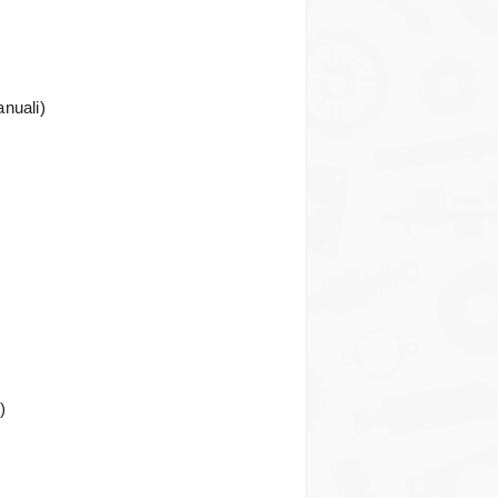
nuali)
)