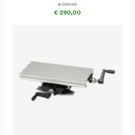
€
330,00
€
290,00