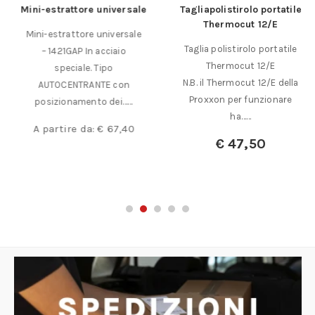
Mini-estrattore universale
Tagliapolistirolo portatile
Thermocut 12/E
Mini-estrattore universale
Taglia polistirolo portatile
– 1421GAP In acciaio
Thermocut 12/E
speciale. Tipo
N.B. il Thermocut 12/E della
AUTOCENTRANTE con
Proxxon per funzionare
posizionamento dei……
ha……
A partire da:
€
67,40
€
47,50