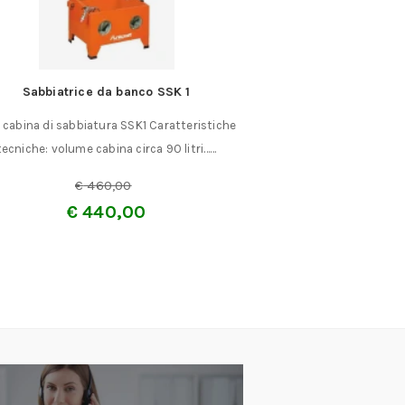
Sabbiatrice da banco SSK 1
Punte da centro
 cabina di sabbiatura SSK1 Caratteristiche
Angolo di taglio 
tecniche: volume cabina circa 90 litri……
INTEGRALE. Per
€
460,00
A partir
€
440,00