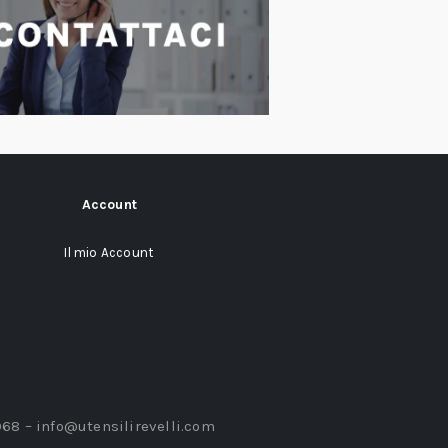
Account
Il mio Account
968 –
info@utensilirevelli.com