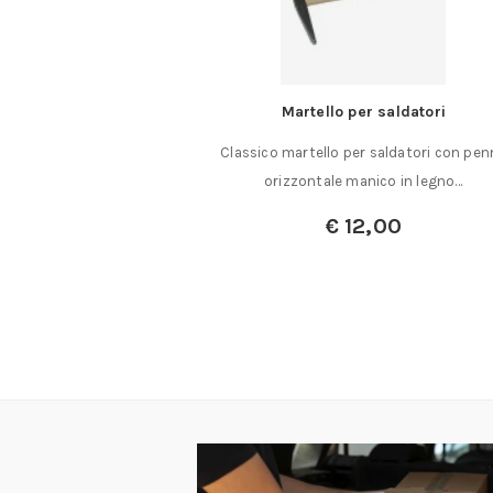
cciaio per lavorazioni
Martello per saldatori
scultura
Classico martello per saldatori con pen
orbia per intaglio in
orizzontale manico in legno…
qualità, con……
€
12,00
a:
€
52,70