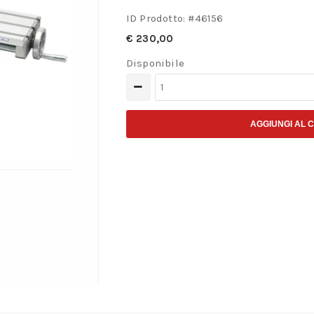
ID Prodotto: #
46156
€
230,00
Disponibile
Tavola
a
croce
AGGIUNGI AL 
con
scala
millimetrata
fissa
quantità