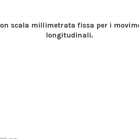
con scala millimetrata fissa per i movime
longitudinali.
x 255 mm