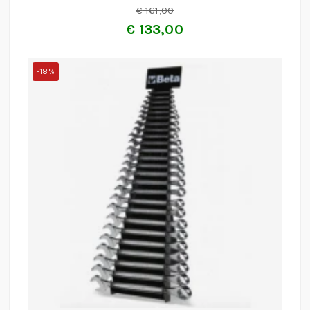
€
161,00
€
133,00
-18%