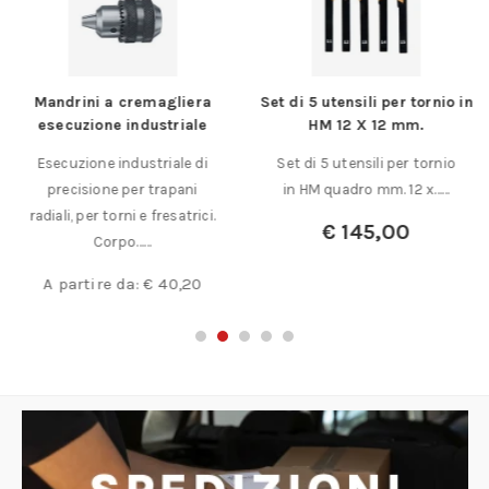
Mandrini a cremagliera
Set di 5 utensili per tornio in
esecuzione industriale
HM 12 X 12 mm.
Esecuzione industriale di
Set di 5 utensili per tornio
precisione per trapani
in HM quadro mm. 12 x……
radiali, per torni e fresatrici.
€
145,00
Corpo……
A partire da:
€
40,20