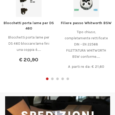
Blocchetti porta lame per DS
Filiere passo Whitworth BSW
460
Tipo chiuso,
Blocchetti porta lame per
completamente rettificate
DS 460 bloccare lame fini
DIN – EN 22568
una coppia è……
FILETTATURA WHITWORTH
BSW conforme……
€
20,90
A partire da:
€
21,60