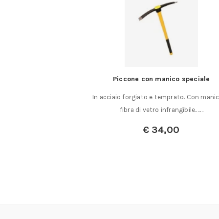
PH isolato VDE
Piccone con manico speciale
 altissimo isolamento
In acciaio forgiato e temprato. Con manic
VDE 0680, IEC……
fibra di vetro infrangibile.……
€
34,00
a:
€
17,50