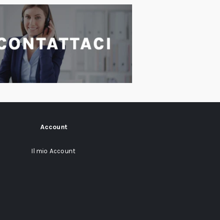
Account
Il mio Account