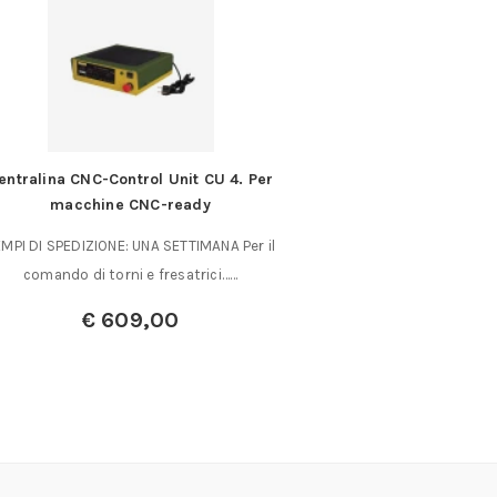
entralina CNC-Control Unit CU 4. Per
Pinza grip a 
macchine CNC-ready
Pinza grip a doppia 
MPI DI SPEDIZIONE: UNA SETTIMANA Per il
cromo vanad
comando di torni e fresatrici……
€
1
€
609,00