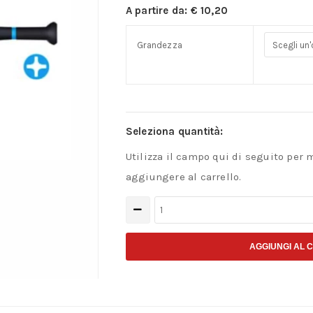
A partire da:
€
10,20
Grandezza
Seleziona quantità:
Utilizza il campo qui di seguito per 
aggiungere al carrello.
Giravite
a
croce
AGGIUNGI AL 
PH
quantità