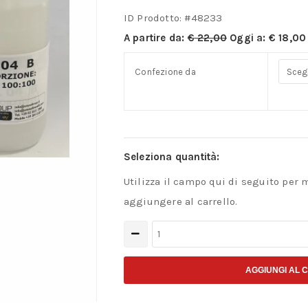
ID Prodotto: #
48233
A partire da:
€
22,00
Oggi a:
€
18,00
Confezione da
Seleziona quantità:
Utilizza il campo qui di seguito per 
aggiungere al carrello.
Gomma
Siliconica
–
AGGIUNGI AL 
SIL