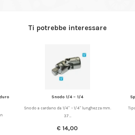
Ti potrebbe interessare
Spazzola a disco con fili in acciaio HSS
S
a mm.
Tipo a disco, a fascia stretta, con possibilita?
Il 
di uso anche accoppiato……
A partire da:
€
20,50