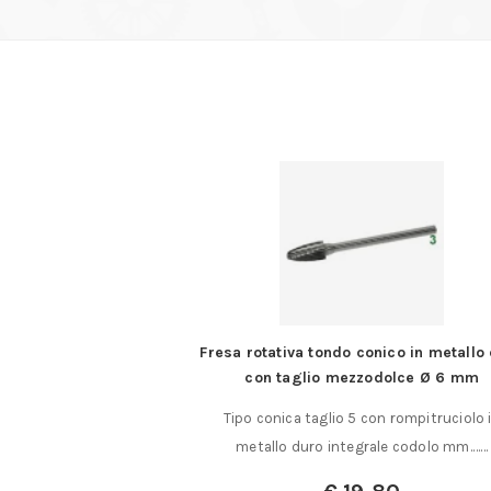
onico in metallo duro
Snodo 1/4 – 1/4
odolce Ø 6 mm
Snodo a cardano da 1/4″ – 1/4″ lunghezz
con rompitruciolo in
37…
rale codolo mm.……
€
14,00