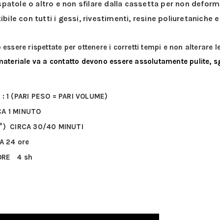
atole o altro e non sfilare dalla cassetta per non defo
ile con tutti i gessi, rivestimenti, resine poliuretaniche e
 essere rispettate per ottenere i corretti tempi e non alterare le
 materiale va a contatto devono essere assolutamente pulite, s
: 1 (PARI PESO = PARI VOLUME)
CA 1 MINUTO
°) CIRCA 30/40 MINUTI
A 24 ore
ORE 4 sh