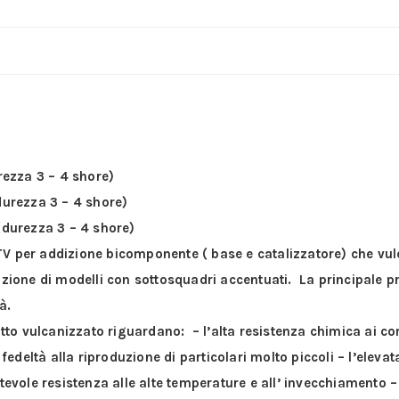
04
A+B
–
Colore
Bianco
quantità
rezza 3 – 4 shore)
durezza 3 – 4 shore)
(durezza 3 – 4 shore)
V per addizione bicomponente ( base e catalizzatore) che vu
azione di modelli con sottosquadri accentuati. La principale p
à.
otto vulcanizzato riguardano: – l’alta resistenza chimica ai c
 fedeltà alla riproduzione di particolari molto piccoli – l’eleva
tevole resistenza alle alte temperature e all’ invecchiamento – 