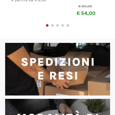
A partire da:
€
6,00
€
60,00
€
54,00