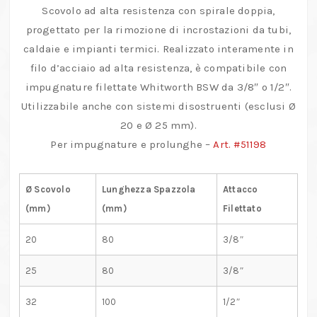
in
Scovolo ad alta resistenza con spirale doppia,
pollici
progettato per la rimozione di incrostazioni da tubi,
quantità
caldaie e impianti termici. Realizzato interamente in
filo d’acciaio ad alta resistenza, è compatibile con
impugnature filettate Whitworth BSW da 3/8″ o 1/2″.
Utilizzabile anche con sistemi disostruenti (esclusi Ø
20 e Ø 25 mm).
Per impugnature e prolunghe –
Art. #51198
Ø Scovolo
Lunghezza Spazzola
Attacco
(mm)
(mm)
Filettato
20
80
3/8″
25
80
3/8″
32
100
1/2″