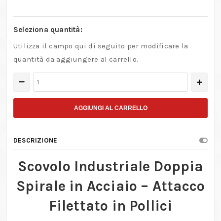
Seleziona quantità:
Utilizza il campo qui di seguito per modificare la
quantità da aggiungere al carrello.
Scovolo
industriale
doppia
AGGIUNGI AL CARRELLO
spirale
in
DESCRIZIONE
acciaio
ad
Scovolo Industriale Doppia
alta
Spirale in Acciaio – Attacco
resistenza
–
Filettato in Pollici
attacco