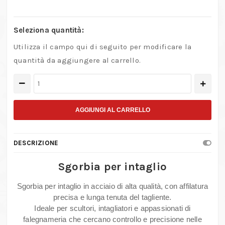
Seleziona quantità:
Utilizza il campo qui di seguito per modificare la
quantità da aggiungere al carrello.
Sgorbia
per
intaglio
AGGIUNGI AL CARRELLO
in
acciaio
DESCRIZIONE
per
lavorazioni
Sgorbia per intaglio
su
Sgorbia per intaglio in acciaio di alta qualità, con affilatura
legno
precisa e lunga tenuta del tagliente.
e
Ideale per scultori, intagliatori e appassionati di
scultura
falegnameria che cercano controllo e precisione nelle