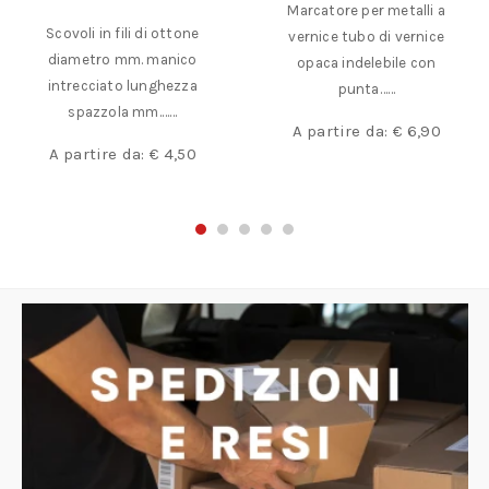
Marcatore per metalli a
Scovoli in fili di ottone
vernice tubo di vernice
diametro mm. manico
opaca indelebile con
intrecciato lunghezza
punta……
spazzola mm.……
A partire da:
€
6,90
A partire da:
€
4,50